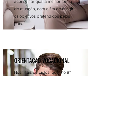
aconselhar qual a melhor forma
de atuação, com o fim de atingir
os objetivos pretendidos pelos
pais.
ORIENTAÇÃO VOCACIONAL
Nos finais de ciclos, quer no 9º
ano, quer no 12º ano, muitas
dúvidas se levantam em qual a
melhor escolha de percurso para
os próximos anos, para uma
escolha profissional de futuro.
Na consulta de orientação
vocacional são aplicados testes