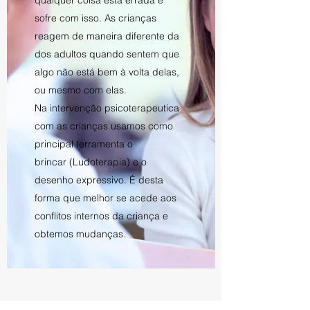
qualquer coisa está errada e
sofre com isso. As crianças
reagem de maneira diferente da
dos adultos quando sentem que
algo não está bem à volta delas,
ou mesmo com elas.
Na intervenção psicoterapeutica
com as crianças usamos como
principal ferramenta o
brincar (Ludoterapia) e o
desenho expressivo. É desta
forma que melhor se acede aos
conflitos internos da criança e
obtemos mudanças.