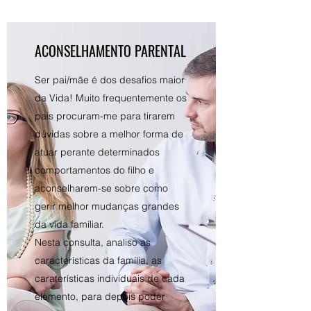
ACONSELHAMENTO PARENTAL
Ser pai/mãe é dos desafios maior
da Vida! Muito frequentemente os
pais procuram-me para tirarem
dúvidas sobre a melhor forma de
atuar perante determinados
comportamentos do filho e
aconselharem-se sobre como
gerir melhor mudanças grandes
da vida famíliar.
Nesta consulta, analiso as
características da família, as
caraterísticas individuais de cada
elemento, para depois poder